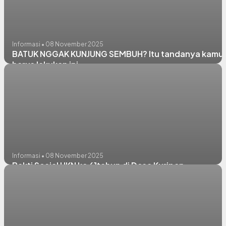
Informasi • 08 November 2025
BATUK NGGAK KUNJUNG SEMBUH? Itu tandanya kamu
harus lakukan ini........
Informasi • 08 November 2025
Bakti Sosial HKN ke 61tahun di Desa Kuripan