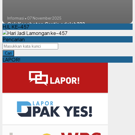
Informasi • 07 November 2025
Cek Kesehatan Gratis adalah???
HJL KE-457
Pencarian
Cari
LAPOR!