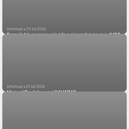
Informasi • 03 Juli 2026
Pernah bingung nyari video siaran langsung di IG?
Informasi • 01 Juli 2026
Manual Book Inovasi SAHABAT