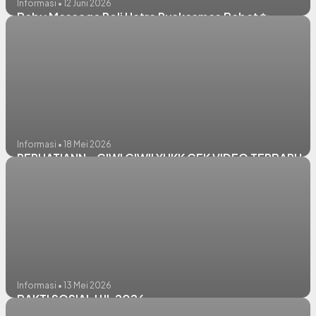
Informasi • 12 Juni 2026
Baby Massage Poli Hatra Puskesmas Babat ✨️
Informasi • 18 Mei 2026
PERHATIANN.. CIWI CIWII YUKK CEK VIDEO TERBARU...
Informasi • 13 Mei 2026
BAKTI SOSIAL HJL 2026