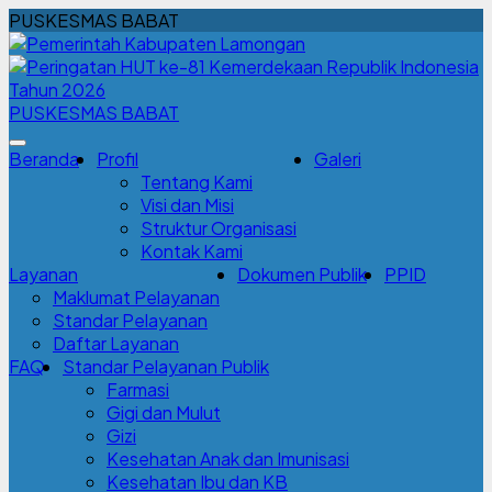
PUSKESMAS BABAT
PUSKESMAS BABAT
Beranda
Profil
Galeri
Tentang Kami
Visi dan Misi
Struktur Organisasi
Kontak Kami
Layanan
Dokumen Publik
PPID
Maklumat Pelayanan
Standar Pelayanan
Daftar Layanan
FAQ
Standar Pelayanan Publik
Farmasi
Gigi dan Mulut
Gizi
Kesehatan Anak dan Imunisasi
Kesehatan Ibu dan KB